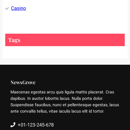
Casino
Tags
NewsGrove
Maecenas egestas arcu quis ligula mattis placerat. Cras
dapibus. In auctor lobortis lacus. Nulla porta dolor.
Suspendisse faucibus, nunc et pellentesque egestas, lacus
ante convallis tellus, vitae iaculis lacus elit id tortor.
+01-123-245-678