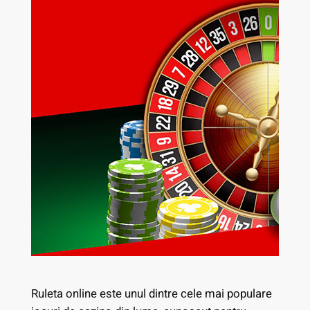
Ruleta online este unul dintre cele mai populare