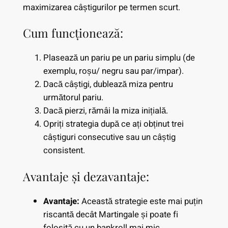
maximizarea câștigurilor pe termen scurt.
Cum funcționează:
Plasează un pariu pe un pariu simplu (de
exemplu, roșu/ negru sau par/impar).
Dacă câștigi, dublează miza pentru
următorul pariu.
Dacă pierzi, rămâi la miza inițială.
Opriți strategia după ce ați obținut trei
câștiguri consecutive sau un câștig
consistent.
Avantaje și dezavantaje:
Avantaje:
Această strategie este mai puțin
riscantă decât Martingale și poate fi
folosită cu un bankroll mai mic.