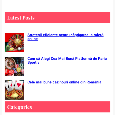
a
r
c
Latest Posts
h
Strategii eficiente pentru câștigarea la ruletă
online
Cum să Alegi Cea Mai Bună Platformă de Pariu
Sportiv
Cele mai bune cazinouri online din România
Categories