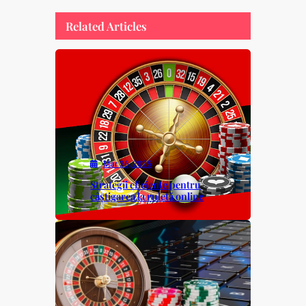
Related Articles
Mar 26, 2025
Strategii eficiente pentru
câștigarea la ruletă online