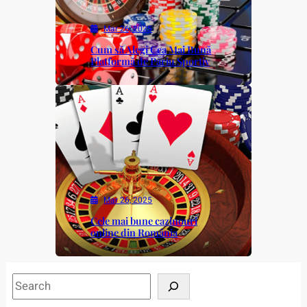
Mar 26, 2025
Cum să Alegi Cea Mai Bună
Platformă de Pariu Sportiv
Mar 26, 2025
Cele mai bune cazinouri
online din România
S
e