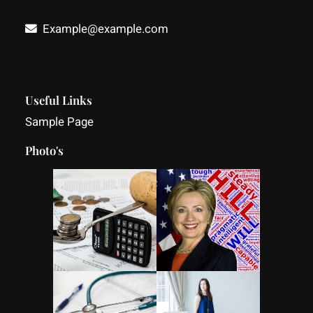
Example@example.com
Facebook
YouTube
LinkedIn
Useful Links
Sample Page
Photo's