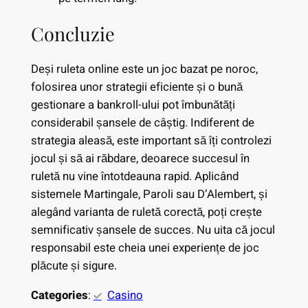
Concluzie
Deși ruleta online este un joc bazat pe noroc,
folosirea unor strategii eficiente și o bună
gestionare a bankroll-ului pot îmbunătăți
considerabil șansele de câștig. Indiferent de
strategia aleasă, este important să îți controlezi
jocul și să ai răbdare, deoarece succesul în
ruletă nu vine întotdeauna rapid. Aplicând
sistemele Martingale, Paroli sau D’Alembert, și
alegând varianta de ruletă corectă, poți crește
semnificativ șansele de succes. Nu uita că jocul
responsabil este cheia unei experiențe de joc
plăcute și sigure.
Categories
:
Casino