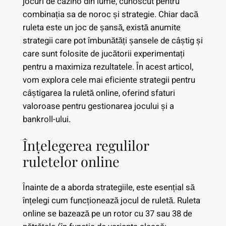
jocuri de cazino din lume, cunoscut pentru
combinația sa de noroc și strategie. Chiar dacă
ruleta este un joc de șansă, există anumite
strategii care pot îmbunătăți șansele de câștig și
care sunt folosite de jucătorii experimentați
pentru a maximiza rezultatele. În acest articol,
vom explora cele mai eficiente strategii pentru
câștigarea la ruletă online, oferind sfaturi
valoroase pentru gestionarea jocului și a
bankroll-ului.
Înțelegerea regulilor
ruletelor online
Înainte de a aborda strategiile, este esențial să
înțelegi cum funcționează jocul de ruletă. Ruleta
online se bazează pe un rotor cu 37 sau 38 de