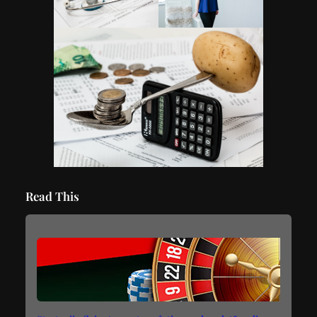
Read This